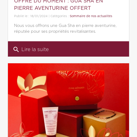
OFFRE DU MOMENT : GUA SHA EN
PIERRE AVENTURINE OFFERT
Publié le : 18/01/2024 | Catégories :
Sommaire de nos actualités
Nous vous offrons une Gua Sha en pierre aventurine,
réputée pour ses propriétés revitalisantes.
search
Lire la suite