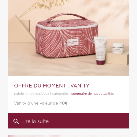
OFFRE DU MOMENT : VANITY
Publié le : 04/05/2023 | Catégories :
Sommaire de nos actualités
Vanity d’une valeur de 40€
search
Lire la suite