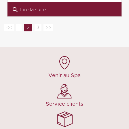
search
Lire la suite
<<
1
2
3
>>
Venir au Spa
Service clients