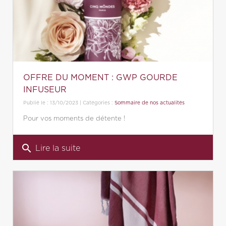
OFFRE DU MOMENT : GWP GOURDE
INFUSEUR
Publié le : 13/10/2023 | Catégories :
Sommaire de nos actualités
Pour vos moments de détente !
search
Lire la suite