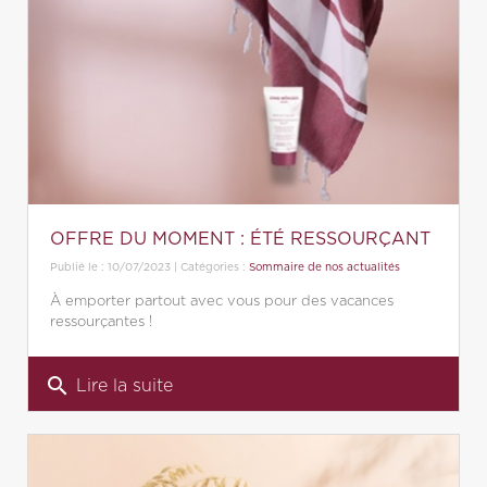
OFFRE DU MOMENT : ÉTÉ RESSOURÇANT
Publié le : 10/07/2023 | Catégories :
Sommaire de nos actualités
À emporter partout avec vous pour des vacances
ressourçantes !
search
Lire la suite