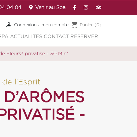
 04 04 04
Venir au Spa

shopping_cart
Connexion à mon compte
Panier
(0)
SPA
ACTUALITES
CONTACT
RÉSERVER
e Fleurs® privatisé - 30 Min*
de l'Esprit
 D’ARÔMES
PRIVATISÉ -