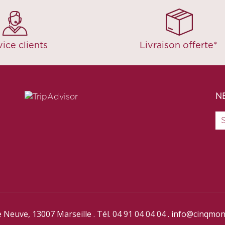
ice clients
Livraison offerte*
N
 Neuve, 13007 Marseille . Tél. 04 91 04 04 04 .
info@cinqmon